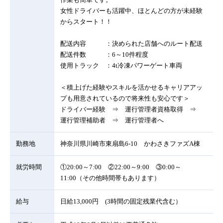
女性ドライバーも活躍中、ほとんどの方が未経験
からスタート！！
配送内容 ：決められた店舗へのルート配送
配送件数 ：6～10件程度
使用トラック ：4t冷凍パワーゲート車両
＜積上げた経験やスキルを活かせるキャリアアッ
プも用意されているので将来性も安心です＞
ドライバー経験 ⇒ 運行管理者資格取得 ⇒
運行管理補助者 ⇒ 運行管理者へ
勤務地
神奈川県川崎市東扇島6-10 かわさきファズA棟
就労時間
①20:00～7:00 ②22:00～9:00 ③0:00～
11:00（その他時間帯もあります）
給与
日給13,000円 (3時間の固定残業代含む）