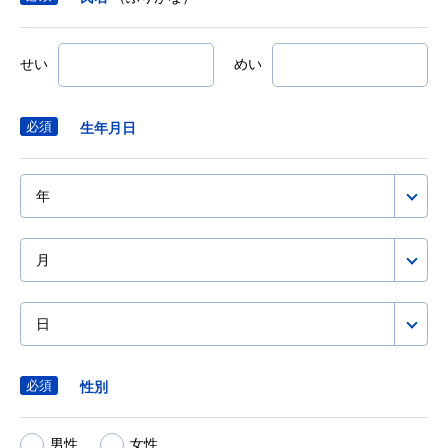
せい
めい
生年月日
年
月
日
性別
男性
女性