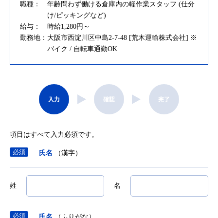
職種：
年齢問わず働ける倉庫内の軽作業スタッフ (仕分
け/ピッキングなど)
給与：
時給1,280円～
勤務地：
大阪市西淀川区中島2-7-48 [荒木運輸株式会社] ※
バイク / 自転車通勤OK
入力
確認
完了
項目はすべて入力必須です。
氏名
（漢字）
姓
名
氏名
（ふりがな）