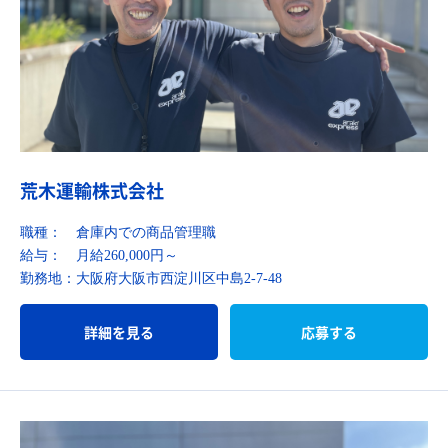
荒木運輸株式会社
職種：
倉庫内での商品管理職
給与：
月給260,000円～
勤務地：
大阪府大阪市西淀川区中島2-7-48
詳細を見る
応募する