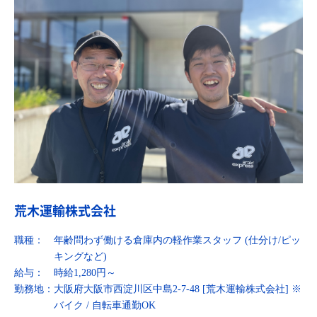
荒木運輸株式会社
職種：
年齢問わず働ける倉庫内の軽作業スタッフ (仕分け/ピッ
キングなど)
給与：
時給1,280円～
勤務地：
大阪府大阪市西淀川区中島2-7-48 [荒木運輸株式会社] ※
バイク / 自転車通勤OK