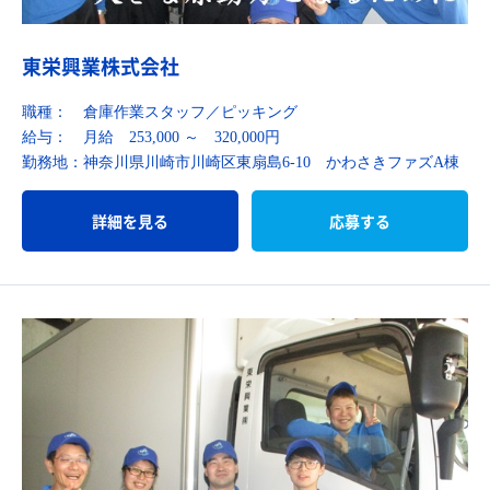
東栄興業株式会社
職種：
倉庫作業スタッフ／ピッキング
給与：
月給 253,000 ～ 320,000円
勤務地：
神奈川県川崎市川崎区東扇島6-10 かわさきファズA棟
詳細を見る
応募する