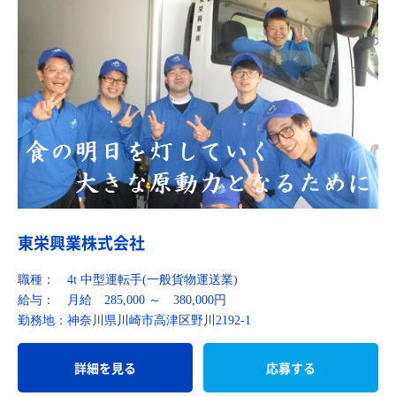
東栄興業株式会社
職種：
4t 中型運転手(一般貨物運送業)
給与：
月給 285,000 ～ 380,000円
勤務地：
神奈川県川崎市高津区野川2192-1
詳細を見る
応募する