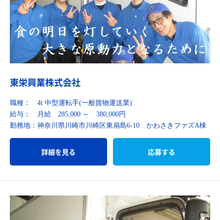
東栄興業株式会社
職種：
4t 中型運転手(一般貨物運送業)
給与：
月給 285,000 ～ 380,000円
勤務地：
神奈川県川崎市川崎区東扇島6-10 かわさきファズA棟
詳細を見る
応募する